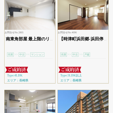
お問合せNo.2805
お問合せNo.4096
南東角部屋 最上階のリフォーム物件
【時津町浜田郷-浜田停 停歩4分】外観も中身もオシャレなリノベ済み5LDK戸建て
>>
>>
>>
>>
売買
中古
マンション
売買
中古
戸建
Type:4LDK
Type:5LDK以上
エリア：長崎県
エリア：長崎県