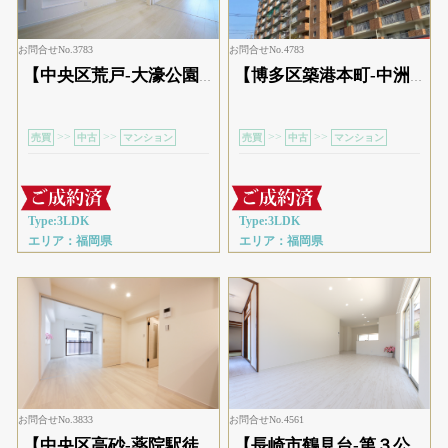
お問合せNo.3783
お問合せNo.4783
【中央区荒戸-大濠公園駅徒歩3分】 便利な街中のリフォーム済3LDK
【博多区築港本町-中洲川端駅徒歩17分】５階リノベーション３LDK
>>
>>
>>
>>
売買
中古
マンション
売買
中古
マンション
Type:3LDK
Type:3LDK
エリア：福岡県
エリア：福岡県
お問合せNo.3833
お問合せNo.4561
【中央区高砂-薬院駅徒歩11分】街中の便利に使える2DK
【長崎市鶴見台-第３公園前バス停 徒歩3分 日本家屋を今風にリノベ