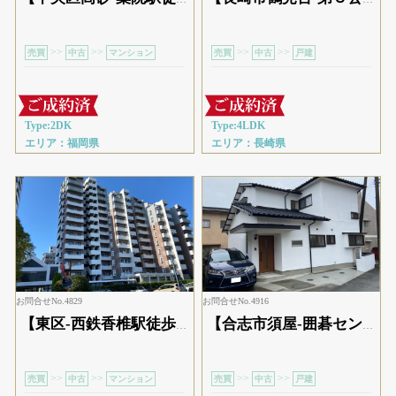
>>
>>
>>
>>
売買
中古
マンション
売買
中古
戸建
Type:2DK
Type:4LDK
エリア：福岡県
エリア：長崎県
お問合せNo.4829
お問合せNo.4916
【東区-西鉄香椎駅徒歩12分】11階リノベーション３LDK
【合志市須屋-囲碁センター前バス停 徒歩2分
>>
>>
>>
>>
売買
中古
マンション
売買
中古
戸建