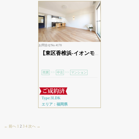
お問合せNo.4170
【東区香椎浜-イオンモール香椎浜徒歩7分】こだわりのカウンターを造作した南向き3LDK
>>
>>
売買
中古
マンション
Type:3LDK
エリア：福岡県
← 前へ
1
2
3
4
次へ →