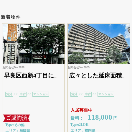
新着物件
お問合せNo.5858
お問合せNo.5805
早良区西新4丁目に位置するビルのテナント区画です。地下鉄「西新」駅を最寄りとし、周辺には銀行や郵便局、スーパーや飲食店などの施設が揃っているため、従業員の方にとっても働きやすい環境が整っています。一般的な事務所・オフィスとしての利用のほか、営業所や作業所など、幅広い用途でご検討いただける物件です。現在は歯科医院として賃貸中です。
広々とした延床面積５８．７２㎡の居室空間、更に部屋をスッキリみせられるクローゼット付なので、服をまとめて収納できて部屋すっきり。また無駄のない造りのシステムキッチンで、その上夕食を作りながら翌日のお弁当も作れるコンロ３口以上の仕様なので、進行ペースがスピードアップ。ちなみに不審者の侵入に目を光らせる防犯カメラ完備です。家族が帰宅を焦がれる２ＬＤＫ。
>>
>>
>>
>>
賃貸
中古
マンション
賃貸
中古
マンション
入居募集中
118,000
賃料：
円
Type:2LDK
Type:その他
エリア：福岡県
エリア：福岡県