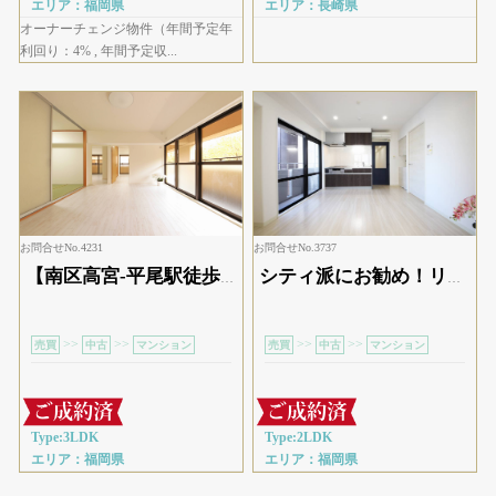
エリア：福岡県
エリア：長崎県
オーナーチェンジ物件（年間予定年
利回り：4% , 年間予定収...
お問合せNo.4231
お問合せNo.3737
【南区高宮-平尾駅徒歩5分】広々13帖超LDKのリノベマンション
シティ派にお勧め！リノベ済2DK
>>
>>
>>
>>
売買
中古
マンション
売買
中古
マンション
Type:3LDK
Type:2LDK
エリア：福岡県
エリア：福岡県