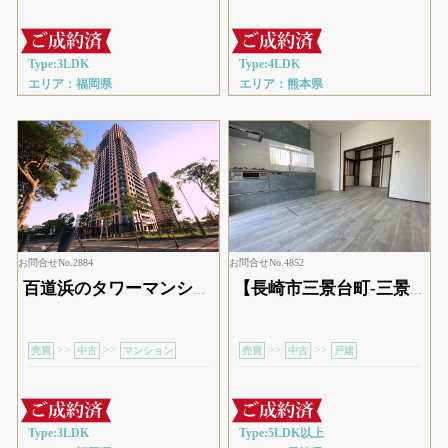
Type:3LDK
Type:4LDK
エリア：福岡県
エリア：熊本県
お問合せNo.2884
お問合せNo.4852
百道浜のタワーマンション
【長崎市三景台町-三景台公園バス停 徒歩１分
>>
>>
>>
>>
売買
中古
マンション
売買
中古
戸建
Type:3LDK
Type:5LDK以上