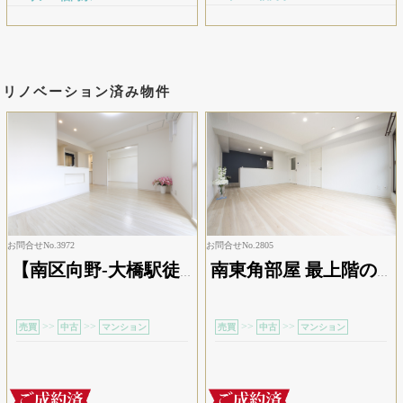
リノベーション済み物件
お問合せNo.3972
お問合せNo.2805
【南区向野-大橋駅徒歩2分】人気エリアのリフォーム済み3LDK
南東角部屋 最上階のリフォーム物件
>>
>>
>>
>>
売買
中古
マンション
売買
中古
マンション