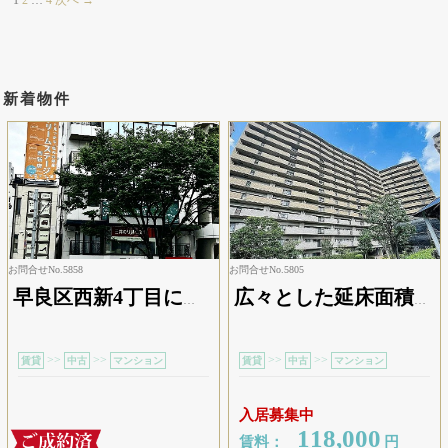
1
2
…
4
次へ →
新着物件
お問合せNo.5858
お問合せNo.5805
早良区西新4丁目に位置するビルのテナント区画です。地下鉄「西新」駅を最寄りとし、周辺には銀行や郵便局、スーパーや飲食店などの施設が揃っているため、従業員の方にとっても働きやすい環境が整っています。一般的な事務所・オフィスとしての利用のほか、営業所や作業所など、幅広い用途でご検討いただける物件です。現在は歯科医院として賃貸中です。
広々とした延床面積５８．７２㎡の居室空間、更に部屋をスッキリみせられるクローゼット付なので、服をまとめて収納できて部屋すっきり。また無駄のない造りのシステムキッチンで、その上夕食を作りながら翌日のお弁当も作れるコンロ３口以上の仕様なので、進行ペースがスピードアップ。ちなみに不審者の侵入に目を光らせる防犯カメラ完備です。家族が帰宅を焦がれる２ＬＤＫ。
>>
>>
>>
>>
賃貸
中古
マンション
賃貸
中古
マンション
入居募集中
118,000
賃料：
円