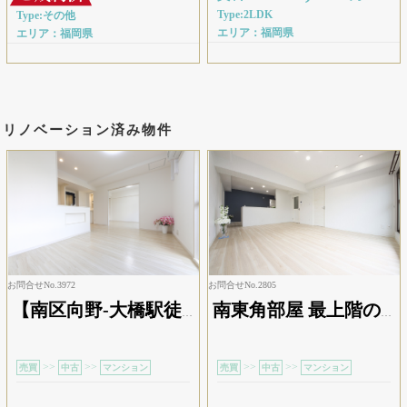
Type:2LDK
Type:その他
エリア：福岡県
エリア：福岡県
リノベーション済み物件
お問合せNo.3972
お問合せNo.2805
【南区向野-大橋駅徒歩2分】人気エリアのリフォーム済み3LDK
南東角部屋 最上階のリフォーム物件
>>
>>
>>
>>
売買
中古
マンション
売買
中古
マンション