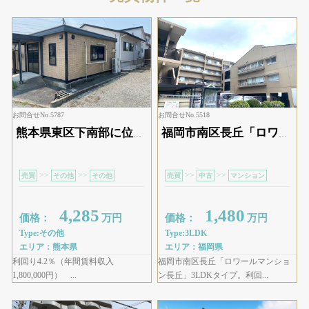
お問合せNo.5787
お問合せNo.5518
熊本県東区下南部に位置する売事務所。価格4,285万円のオーナーチェンジ物件です。利回り4.2％で安定した家賃収入が期待でき、長期保有にも適した投資案件。駐車場3台分を確保しており、テナントの利便性も良好です。周辺環境も落ち着いており、事務所需要のあるエリアで将来性も見込めます。不動産投資をお考えの方におすすめの収益物件です。
福岡市南区長丘「ロワールマンション長丘」3LDKタイプ。利回り6.24％の安定収益を見込める物件です。住環境は落ち着いた住宅地で、スーパーや学校も徒歩圏内と生活利便性も良好。ファミリー層に人気のエリアのため、長期入居が期待できます。資産形成や安定運用をお考えの方におすすめのマンション投資物件です。
>>
>>
>>
>>
売買
その他
その他
売買
中古
マンション
4,285
1,480
価格：
万円
価格：
万円
Type:その他
Type:3LDK
エリア：熊本県
エリア：福岡県
利回り4.2％（年間賃料収入
福岡市南区長丘「ロワールマンショ
1,800,000円） ...
ン長丘」3LDKタイプ。利回...