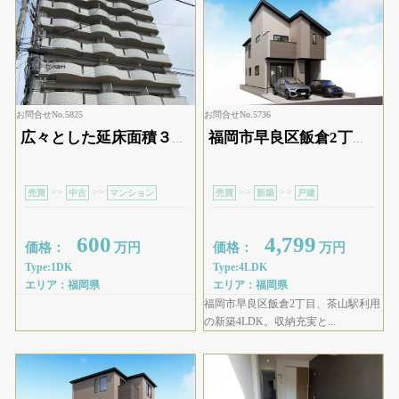
お問合せNo.5825
お問合せNo.5736
広々とした延床面積３２．８㎡で居住スペースにゆとり充分。独身でも新婚でも使える１ＤＫ。実際の空間をご自身で体感ください。
福岡市早良区飯倉2丁目、茶山駅利用の新築4LDK。収納豊富な間取りと先進設備で快適な暮らしを実現。防犯性も高く、ご家族に安心の住まいです。ぜひご検討ください。
>>
>>
>>
>>
売買
中古
マンション
売買
新築
戸建
600
4,799
価格：
万円
価格：
万円
Type:1DK
Type:4LDK
エリア：福岡県
エリア：福岡県
福岡市早良区飯倉2丁目、茶山駅利用
の新築4LDK。収納充実と...