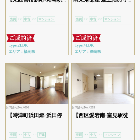
【東区筥松新町-箱崎駅徒歩16分】7階建３階部分リフォーム済み
南東角部屋 最上階のリフォーム物件
>>
>>
>>
>>
売買
中古
マンション
売買
中古
マンション
Type:2LDK
Type:4LDK
エリア：福岡県
エリア：長崎県
お問合せNo.4096
お問合せNo.4255
【時津町浜田郷-浜田停 停歩4分】外観も中身もオシャレなリノベ済み5LDK戸建て
【西区愛宕南-室見駅徒歩10分】ペット可のリノベ済み2LDK
>>
>>
>>
>>
売買
中古
戸建
売買
中古
マンション