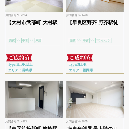
お問合せNo.4704
お問合せNo.4470
【大村市武部町-大村駅 徒歩6分】駐車場4台付きのリノベ済み5LDK
【早良区野芥-野芥駅徒歩3分】スタシオン野芥ネクステージ
>>
>>
>>
>>
売買
中古
戸建
売買
中古
マンション
Type:5LDK以上
Type:3LDK
エリア：長崎県
エリア：福岡県
お問合せNo.4963
お問合せNo.2805