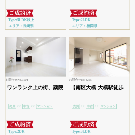
Type:5LDK以上
Type:2LDK
エリア：長崎県
エリア：福岡県
お問合せNo.3104
お問合せNo.4295
ワンランク上の街、薬院
【南区大橋-大橋駅徒歩5分】広々15帖リビングの3LDK
>>
>>
>>
>>
売買
中古
マンション
売買
中古
マンション
Type:2DK
Type:3LDK