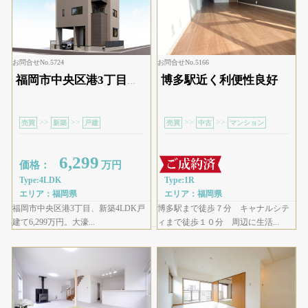
お問合せNo.5724
お問合せNo.5166
博多駅近く利便性良好
福岡市中央区港3丁目の新築4LDK戸建てで、価格は6,299万円。福岡市営地下鉄空港線「大濠駅」まで徒歩14分と、利便性と住環境を兼ね備えた立地です。ビルトインガレージ1台分に加え、ウォークインクローゼット2カ所、シューズクローク付きで収納力も充実。都市ガス仕様のシステムキッチンや食洗機、浴室乾燥機など快適設備が整い、ご家族皆様に安心・快適な暮らしをご提案できる住まいです。2025年3月完成予定となっております。ぜひ一度ご検討ください。
>>
>>
>>
>>
売買
新築
戸建
売買
中古
マンション
6,299
価格：
万円
Type:1R
Type:4LDK
エリア：福岡県
エリア：福岡県
博多駅まで徒歩７分 キャナルシテ
福岡市中央区港3丁目、新築4LDK戸
ィまで徒歩１０分 周辺に生活...
建て6,299万円。大濠...