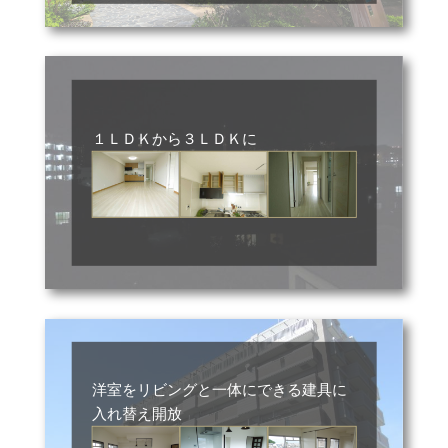
１ＬＤＫから３ＬＤＫに
洋室をリビングと一体にできる建具に
入れ替え開放