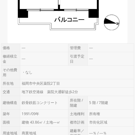
価格
―
管理費
―
修繕積立
引渡予定
―
―
金
日
その他費
・なし
用
所在地
福岡市中央区薬院2丁目
交通
地下鉄空港線 薬院大通駅徒歩2分
所在階 /
建物構造
鉄骨鉄筋コンクリート
5 階 / 7階建
階建
築年
1991/09年
土地権利
所有権
面積
建物 43.86㎡ / 土地―㎡
都市計画
市街化区域
建蔽率／
用途地域
商業地域
―％ / ―％