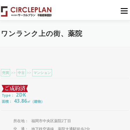
コンテンツへスキップ
メニュ
ワンランク上の街、薬院
売買
>>
中古
>>
マンション
2DK
Type：
43.86
面積：
㎡（建物）
所在地：
福岡市中央区薬院2丁目
交 通：
地下鉄空港線 薬院大通駅徒歩2分