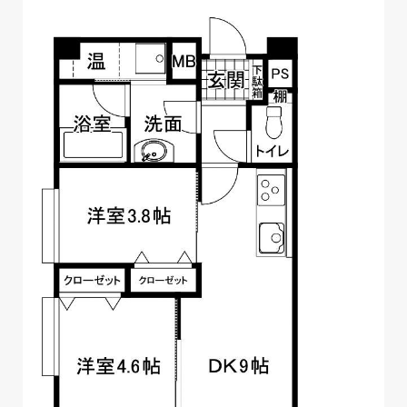
Previo
Next
us