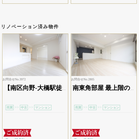
リノベーション済み物件
お問合せNo.3972
お問合せNo.2805
【南区向野-大橋駅徒歩2分】人気エリアのリフォーム済み3LDK
南東角部屋 最上階のリフォーム物件
>>
>>
>>
>>
売買
中古
マンション
売買
中古
マンション