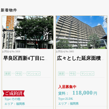
新着物件
お問合せNo.5858
お問合せNo.5805
早良区西新4丁目に位置するビルのテナント区画です。地下鉄「西新」駅を最寄りとし、周辺には銀行や郵便局、スーパーや飲食店などの施設が揃っているため、従業員の方にとっても働きやすい環境が整っています。一般的な事務所・オフィスとしての利用のほか、営業所や作業所など、幅広い用途でご検討いただける物件です。現在は歯科医院として賃貸中です。
広々とした延床面積５８．７２㎡の居室空間、更に部屋をスッキリみせられるクローゼット付なので、服をまとめて収納できて部屋すっきり。また無駄のない造りのシステムキッチンで、その上夕食を作りながら翌日のお弁当も作れるコンロ３口以上の仕様なので、進行ペースがスピードアップ。ちなみに不審者の侵入に目を光らせる防犯カメラ完備です。家族が帰宅を焦がれる２ＬＤＫ。
>>
>>
>>
>>
賃貸
中古
マンション
賃貸
中古
マンション
入居募集中
118,000
賃料：
円
Type:2LDK
Type:その他
エリア：福岡県
エリア：福岡県