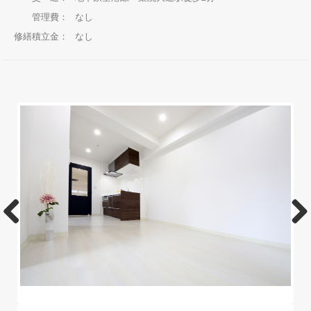
管理費：
なし
修繕積立金：
なし
Previo
Next
us